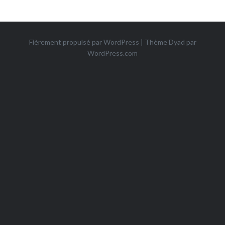
Fièrement propulsé par WordPress
|
Thème Dyad par
WordPress.com