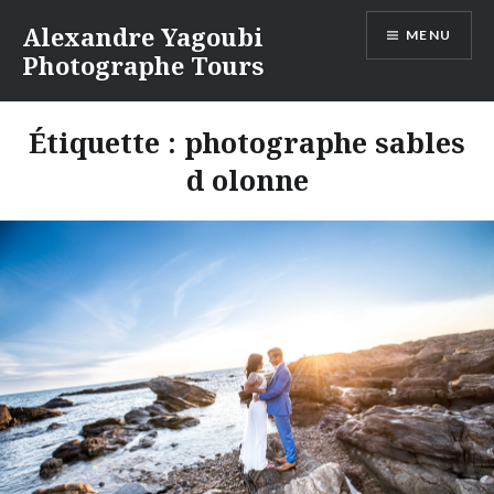
Aller
Alexandre Yagoubi
MENU
au
Photographe Tours
contenu
Étiquette :
photographe sables
d olonne